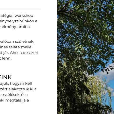
stratégiai workshop
ényhelyszínünkön a
z élmény, amit a
yalóban születnek,
ínes saláta mellé
t jár. Ahol a desszert
 lenni.
EINK
juk, hogyan kell
ért alakítottuk ki a
beszélésektől a
ki megtalálja a