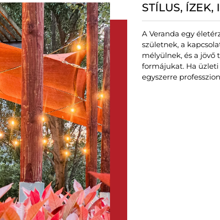
STÍLUS, ÍZEK,
A Veranda egy életér
születnek, a kapcsol
mélyülnek, és a jövő 
formájukat. Ha üzlet
egyszerre professzion