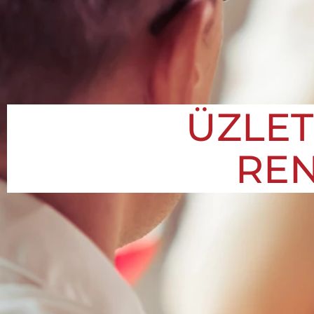
ÜZLET
REN