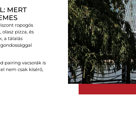
L: MERT
DEMES
iszont ropogós
, olasz pizza, és
, a tálalás
ői gondossággal
 pairing vacsorák is
el nem csak kísérő,