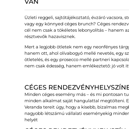
VAN
Üzleti reggeli, sajtótájékoztató, évzáró vacsora, 
vagy egy könnyed céges brunch? Céges rendezv
cél nem csak a tökéletes lebonyolítás – hanem a
résztvevők hazavisznek.
Mert a legjobb ötletek nem egy neonfényes tárg
hanem ott, ahol olívabogyó mellé nevetés, egy sz
ötletelés, és egy prosecco mellé partneri kapcsola
nem csak édesség, hanem emlékeztető: jó volt itt
CÉGES RENDEZVÉNYHELYSZÍN
Minden céges esemény más – és mi pontosan tud
minden alkalmat saját hangulattal megtölteni. Ez
Veranda tereit úgy, hogy a kisebb, bizalmas meg
nagyobb létszámú vállalati eseményekig minden
helyét