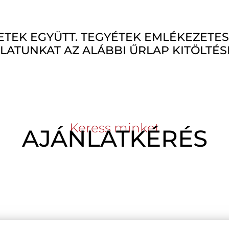
TEK EGYÜTT. TEGYÉTEK EMLÉKEZETES
LATUNKAT AZ ALÁBBI ŰRLAP KITÖLTÉS
Keress minket
AJÁNLATKÉRÉS