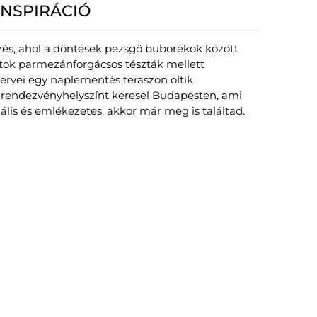
 INSPIRÁCIÓ
zés, ahol a döntések pezsgő buborékok között
atok parmezánforgácsos tészták mellett
tervei egy naplementés teraszon öltik
i rendezvényhelyszínt keresel Budapesten, ami
ális és emlékezetes, akkor már meg is találtad.