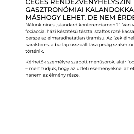
CÉGES RENDEZVÉNYHELYSZÍN
GASZTRONÓMIAI KALANDOKKA
MÁSHOGY LEHET, DE NEM ÉR
Nálunk nincs „standard konferenciamenü”. Van v
fociaccia, házi készítésű tészta, szaftos rozé kacsa
persze az elmaradhatatlan tiramisu. Az ízek élnek
karakteres, a borlap összeállítása pedig szakért
történik.
Kérhetők személyre szabott menüsorok, akár food
– mert tudjuk, hogy az üzleti eseményeknél az ét
hanem az élmény része.