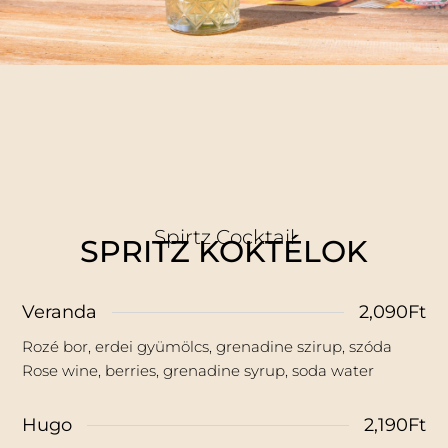
Spirtz Cocktail
SPRITZ KOKTÉLOK
Veranda
2,090Ft
Rozé bor, erdei gyümölcs, grenadine szirup, szóda
Rose wine, berries, grenadine syrup, soda water
Hugo
2,190Ft