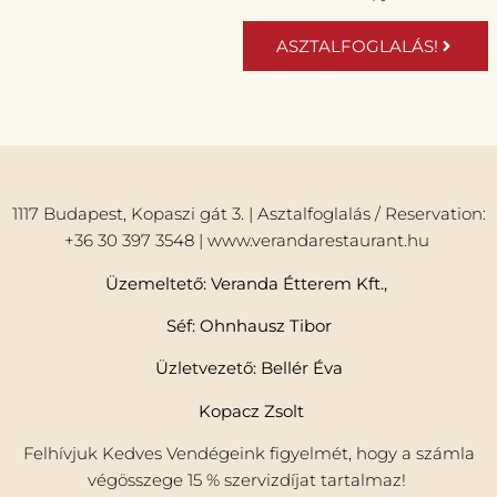
ASZTALFOGLALÁS!
1117 Budapest, Kopaszi gát 3. | Asztalfoglalás / Reservation:
+36 30 397 3548 | www.verandarestaurant.hu
Üzemeltető: Veranda Étterem Kft.,
Séf: Ohnhausz Tibor
Üzletvezető: Bellér Éva
Kopacz Zsolt
Felhívjuk Kedves Vendégeink figyelmét, hogy a számla
végösszege 15 % szervizdíjat tartalmaz!