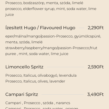
Prosecco, bodzaszörp, menta, szóda, limelé
prosecco, elderflower syrup, mint, soda water, lime
juice
Ízesített Hugo / Flavoured Hugo
2,290Ft
eper/málna/mango/passion-Prosecco, gyümölcspüré,
menta, szóda, limelé
strawberry/raspberry/mango/passion-Prosecco,friut
puree , mint, soda water, lime juice
Limoncello Spritz
2,590Ft
Prosecco, Italicus, olívabogyó, levendula
Prosecco, Italicus, olives, lavender
Campari Spritz
3,490Ft
Campari , Prosecco , szóda , narancs
Campari , Prosecco , soda water , orange