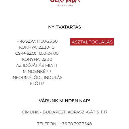
NYITVATARTÁS
H-K-SZ-V:
11:00-23:30
ASZTALFOGLALÁS
KONHYA: 22:30-IG
CS-P-SZO:
11:00-24:00
KONYHA: 22:30
AZ IDŐJÁRÁS MIATT
MINDENKÉPP
INFORMÁLÓDJ INDULÁS
ELŐTT!
VÁRUNK MINDEN NAP!
CÍMÜNK - BUDAPEST, KOPASZI-GÁT 3, 1117
TELEFON -
+36 30 397 3548