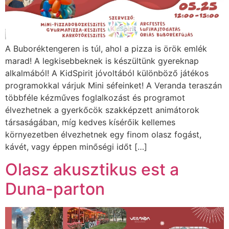
A Buboréktengeren is túl, ahol a pizza is örök emlék
marad! A legkisebbeknek is készültünk gyereknap
alkalmából! A KidSpirit jóvoltából különböző játékos
programokkal várjuk Mini séfeinket! A Veranda teraszán
többféle kézműves foglalkozást és programot
élvezhetnek a gyerkőcök szakképzett animátorok
társaságában, míg kedves kísérőik kellemes
környezetben élvezhetnek egy finom olasz fogást,
kávét, vagy éppen minőségi időt […]
Olasz akusztikus est a
Duna-parton