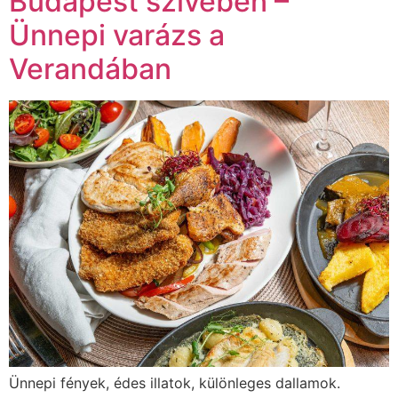
Budapest szívében –
Ünnepi varázs a
Verandában
Ünnepi fények, édes illatok, különleges dallamok.