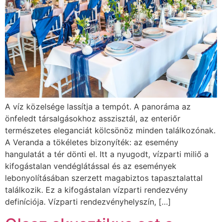
A víz közelsége lassítja a tempót. A panoráma az
önfeledt társalgásokhoz asszisztál, az enteriőr
természetes eleganciát kölcsönöz minden találkozónak.
A Veranda a tökéletes bizonyíték: az esemény
hangulatát a tér dönti el. Itt a nyugodt, vízparti miliő a
kifogástalan vendéglátással és az események
lebonyolításában szerzett magabiztos tapasztalattal
találkozik. Ez a kifogástalan vízparti rendezvény
definíciója. Vízparti rendezvényhelyszín, […]