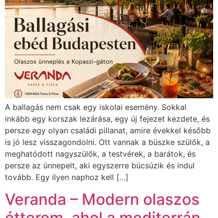
A ballagás nem csak egy iskolai esemény. Sokkal
inkább egy korszak lezárása, egy új fejezet kezdete, és
persze egy olyan családi pillanat, amire évekkel később
is jó lesz visszagondolni. Ott vannak a büszke szülők, a
meghatódott nagyszülők, a testvérek, a barátok, és
persze az ünnepelt, aki egyszerre búcsúzik és indul
tovább. Egy ilyen naphoz kell […]
Veranda – Modern olaszos
étterem, ahol a mediterrán