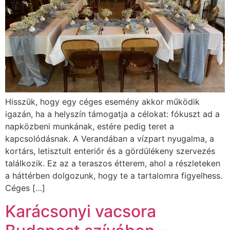
Hisszük, hogy egy céges esemény akkor működik
igazán, ha a helyszín támogatja a célokat: fókuszt ad a
napközbeni munkának, estére pedig teret a
kapcsolódásnak. A Verandában a vízpart nyugalma, a
kortárs, letisztult enteriőr és a gördülékeny szervezés
találkozik. Ez az a teraszos étterem, ahol a részleteken
a háttérben dolgozunk, hogy te a tartalomra figyelhess.
Céges […]
Karácsonyi vacsora