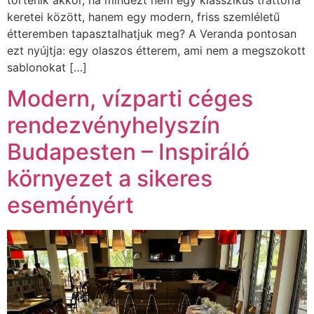
történik akkor, ha mindezt nem egy klasszikus trattoria
keretei között, hanem egy modern, friss szemléletű
étteremben tapasztalhatjuk meg? A Veranda pontosan
ezt nyújtja: egy olaszos étterem, ami nem a megszokott
sablonokat […]
Modern, vízparti céges
rendezvényhelyszín
Budapesten – Inspiráló
környezet a sikeres
eseményért