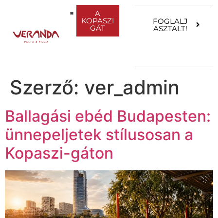
A
KOPASZI
FOGLALJ
GÁT
ASZTALT!
SPRITZ KOKTÉLOK
Szerző:
ver_admin
Ballagási ebéd Budapesten:
ünnepeljetek stílusosan a
Kopaszi-gáton