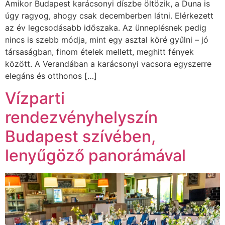
Amikor Budapest karácsonyi díszbe öltözik, a Duna is
úgy ragyog, ahogy csak decemberben látni. Elérkezett
az év legcsodásabb időszaka. Az ünneplésnek pedig
nincs is szebb módja, mint egy asztal köré gyűlni – jó
társaságban, finom ételek mellett, meghitt fények
között. A Verandában a karácsonyi vacsora egyszerre
elegáns és otthonos […]
Vízparti
rendezvényhelyszín
Budapest szívében,
lenyűgöző panorámával